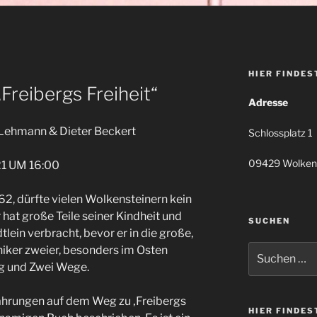
HIER FINDES
Freibergs Freiheit“
Adresse
Lehmann & Dieter Beckert
Schlossplatz 1
09429 Wolken
1 UM 16:00
2, dürfte vielen Wolkensteinern kein
hat große Teile seiner Kindheit und
SUCHEN
lein verbracht, bevor er in die große,
Suchen
niker zweier, besonders im Osten
nach:
g und Zwei Wege.
fahrungen auf dem Weg zu ‚Freibergs
HIER FINDES