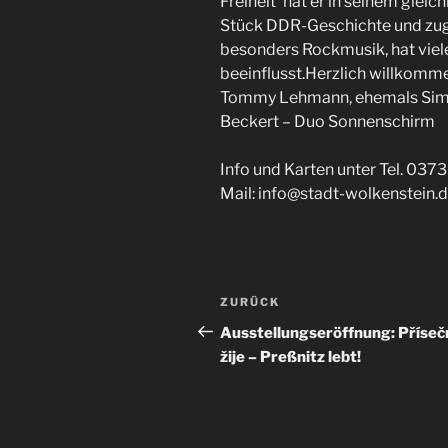
Freiheit‘ hat er in seinem glei
Stück DDR-Geschichte und zug
besonders Rockmusik, hat viel
beeinflusst.Herzlich willkomm
Tommy Lehmann, ehemals Simpl
Beckert – Duo Sonnenschirm
Info und Karten unter Tel. 03
Mail: info@stadt-wolkenstein.d
Beitragsnavigation
Vorheriger
ZURÜCK
Beitrag
Ausstellungseröffnung: Příseč
žije – Preßnitz lebt!