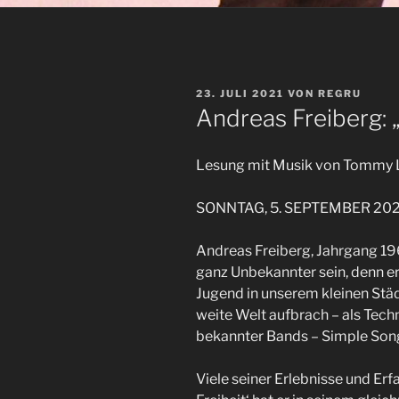
VERÖFFENTLICHT
23. JULI 2021
VON
REGRU
AM
Andreas Freiberg: „
Lesung mit Musik von Tommy 
SONNTAG, 5. SEPTEMBER 202
Andreas Freiberg, Jahrgang 196
ganz Unbekannter sein, denn er 
Jugend in unserem kleinen Städt
weite Welt aufbrach – als Tech
bekannter Bands – Simple Son
Viele seiner Erlebnisse und Er