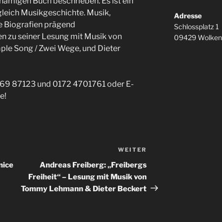
chnamigen Buch beschrieben. Es ist ein
leich Musikgeschichte. Musik,
Adresse
e Biografien prägend
Schlossplatz 1
en zu seiner Lesung mit Musik von
09429 Wolken
e Song / Zwei Wege, und Dieter
7369 87123 und 0172 4701761 oder E-
e!
WEITER
Nächster
Beitrag
nice
Andreas Freiberg: „Freibergs
Freiheit“ – Lesung mit Musik von
Tommy Lehmann & Dieter Beckert