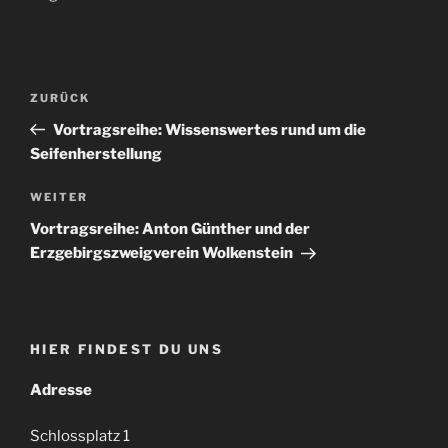
Beitragsnavigation
Vorheriger
ZURÜCK
Beitrag
Vortragsreihe: Wissenswertes rund um die
Seifenherstellung
Nächster
WEITER
Beitrag
Vortragsreihe: Anton Günther und der
Erzgebirgszweigverein Wolkenstein
HIER FINDEST DU UNS
Adresse
Schlossplatz 1