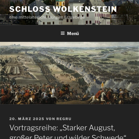
Zum
SCHLOSS WOLKENSTEIN
Inhalt
eine mittelalterliche Burg im Erzgebirge
springen
Menü
VERÖFFENTLICHT
20. MÄRZ 2025
VON
REGRU
AM
Vortragsreihe: „Starker August,
großer Peter und wilder Schwede“