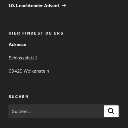
Beitrag
10. Leuchtender Advent
HIER FINDEST DU UNS
Adresse
Schlossplatz 1
09429 Wolkenstein
SUCHEN
Suchen
Suche
nach: