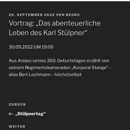
VERÖFFENTLICHT
29. SEPTEMBER 2022
VON
REGRU
AM
Vortrag: „Das abenteuerliche
Leben des Karl Stülpner“
30.09.2022 UM 19:00
Aus Anlass seines 260. Geburtstages erzählt von
seinem Regimentskameraden „Korporal Stange“ –
alias Bert Lochmann – höchstselbst
Beitragsnavigation
Vorheriger
ZURÜCK
Beitrag
„Stülpnertag“
Nächster
WEITER