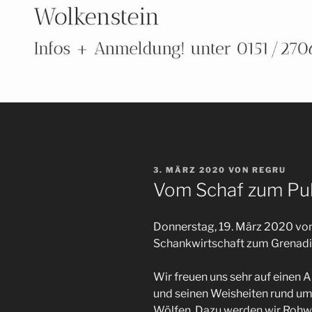
VERÖFFENTLICHT
3. MÄRZ 2020
VON
REGRU
AM
Vom Schaf zum Pul
Donnerstag, 19. März 2020 von
Schankwirtschaft zum Grenadi
Wir freuen uns sehr auf einen
und seinen Weisheiten rund u
Wölfen. Dazu werden wir Rohwo