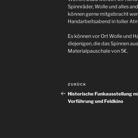
Spinnräder, Wolle und alles an
können gerne mitgebracht werd
Handarbeitsabend in toller A
Es können vor Ort Wolle und H
diejenigen, die das Spinnen au
Materialpauschale von 5€.
Beitragsnavigation
Vorheriger
ZURÜCK
Beitrag
Historische Funkausstellung m
Vorführung und Feldkino