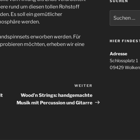
SUCHEN
dere rund um diesen tollen Rohstoff
Suchen
en. Es soll ein gemütlicher
nach:
tmosphäre werden.
andspinnsets erworben werden. Für
HIER FINDES
sprobieren möchten, erheben wir eine
Adresse
Schlossplatz 1
09429 Wolken
WEITER
Nächster
Beitrag
it
Wood’n Strings: handgemachte
Musik mit Percussion und Gitarre