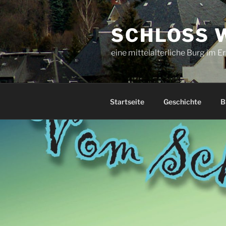
Zum
Inhalt
SCHLOSS 
springen
eine mittelalterliche Burg im E
Startseite
Geschichte
B