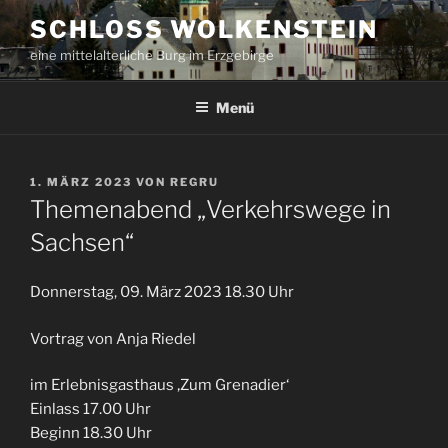
Zum
SCHLOSS WOLKENSTEIN
Inhalt
eine mittelalterliche Burg im Erzgebirge
springen
Menü
VERÖFFENTLICHT
1. MÄRZ 2023
VON
REGRU
AM
Themenabend „Verkehrswege in
Sachsen“
Donnerstag, 09. März 2023 18.30 Uhr
Vortrag von Anja Riedel
im Erlebnisgasthaus ‚Zum Grenadier‘
Einlass 17.00 Uhr
Beginn 18.30 Uhr