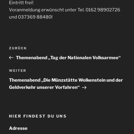
Eintritt frei!
Voranmeldung erwünscht unter Tel. 0162 98902726
und 037369 88480!
Beitragsnavigation
Vorheriger
ZURÜCK
Beitrag
Themenabend „Tag der Nationalen Volksarmee“
Nächster
WEITER
Beitrag
Themenabend „Die Münzstätte Wolkenstein und der
Geldverkehr unserer Vorfahren“
HIER FINDEST DU UNS
Adresse