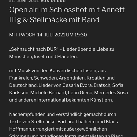
VERÖFFENTLICHT
21. JUNI 2021
VON
REGRU
AM
Open air im Schlosshof mit Annett
Illig & Stellmäcke mit Band
MITTWOCH, 14. JULI 2021 UM 19:30
„Sehnsucht nach DUR“ – Lieder über die Liebe zu
Menschen, Inseln und Planeten:
mit Musik von den Kapverdischen Inseln, aus
Frankreich, Schweden, Argentinien, Kroatien und
Deutschland, Lieder von Cesaria Evora, Bratsch, Sofia
Karlsson, Michèle Bernard, Leon Gieco, Mercedes Sosa
und anderen international bekannten Künstlern.
Nachempfunden und verständlich gemacht durch
Texte von Stellmäcke, Barbara Thalheim und Klaus
Hoffmann, arrangiert mit außergewöhnlichen
Stimmen und grandiosen Instrumentalisten an Piano,