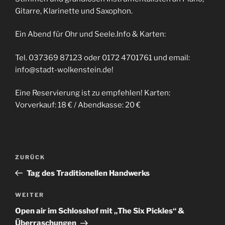
Gitarre, Klarinette und Saxophon.
Ein Abend für Ohr und Seele.Info & Karten:
Tel. 037369 87123 oder 0172 4701761 und email:
info@stadt-wolkenstein.de!
Eine Reservierung ist zu empfehlen! Karten:
Vorverkauf: 18 € / Abendkasse: 20 €
Beitragsnavigation
Vorheriger
ZURÜCK
Beitrag
Tag des Traditionellen Handwerks
Nächster
WEITER
Beitrag
Open air im Schlosshof mit „The Six Pickles“ &
Überraschungen