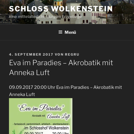
Zum
SCHLOSS WOLKENSTEIN
Inhalt
eine mittelalterliche Burg im Erzgebirge
springen
Menü
VERÖFFENTLICHT
4. SEPTEMBER 2017
VON
REGRU
AM
Eva im Paradies – Akrobatik mit
Anneka Luft
09.09.2017 20:00 Uhr Eva im Paradies – Akrobatik mit
Anneka Luft