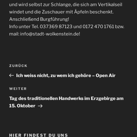
und wird selbst zur Schlange, die sich am Vertikalseil
windet und die Zuschauer mit Äpfeln beschenkt.
Anschließend Burgführung!
Info unter Tel. 037369 87123 und 0172 470 1761 bzw.
mail: info@stadt-wolkenstein.de!
Beitragsnavigation
Vorheriger
ZURÜCK
Beitrag
Ich weiss nicht, zu wem ich gehöre – Open Air
Nächster
WEITER
Beitrag
Tag des traditionellen Handwerks im Erzgebirge am
15. Oktober
HIER FINDEST DU UNS