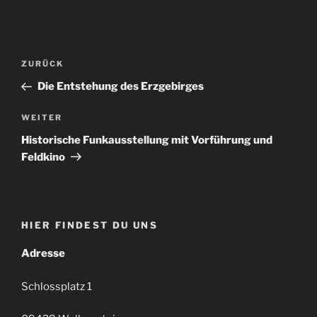
Beitragsnavigation
Vorheriger
ZURÜCK
Beitrag
Die Entstehung des Erzgebirges
Nächster
WEITER
Beitrag
Historische Funkausstellung mit Vorführung und
Feldkino
HIER FINDEST DU UNS
Adresse
Schlossplatz 1