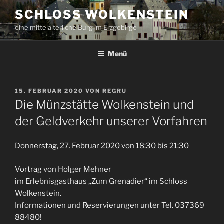
Zum
SCHLOSS WOLKENSTEIN
Inhalt
eine mittelalterliche Burg im Erzgebirge
springen
Menü
VERÖFFENTLICHT
15. FEBRUAR 2020
VON
REGRU
AM
Die Münzstätte Wolkenstein und
der Geldverkehr unserer Vorfahren
Donnerstag, 27. Februar 2020 von 18:30 bis 21:30
Vortrag von Holger Mehner
im Erlebnisgasthaus „Zum Grenadier“ im Schloss
Wolkenstein.
Informationen und Reservierungen unter Tel. 037369
88480!