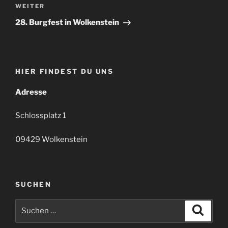
Nächster
WEITER
Beitrag
28. Burgfest in Wolkenstein
HIER FINDEST DU UNS
Adresse
Schlossplatz 1
09429 Wolkenstein
SUCHEN
Suchen
Suche
nach: