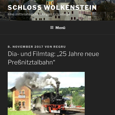
Zum
SCHLOSS WOLKENSTEIN
Inhalt
eine mittelalterliche Burg im Erzgebirge
springen
Menü
VERÖFFENTLICHT
8. NOVEMBER 2017
VON
REGRU
AM
Dia- und Filmtag: „25 Jahre neue
Preßnitztalbahn“