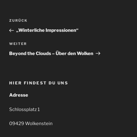
Beitragsnavigation
Vorheriger
ZURÜCK
Beitrag
„Winterliche Impressionen“
Nächster
WEITER
Beitrag
Beyond the Clouds – Über den Wolken
HIER FINDEST DU UNS
Adresse
Schlossplatz 1
09429 Wolkenstein