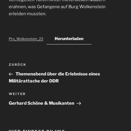
erahnen, was Gefangene auf Burg Wolkenstein
erleiden mussten.
Herunterladen
Pro_Wolkenstein_23
Beitragsnavigation
Vorheriger
ZURÜCK
Beitrag
Themenabend über die Erlebnisse eines
Militärattache der DDR
Nächster
WEITER
Beitrag
Gerhard Schöne & Musikanten