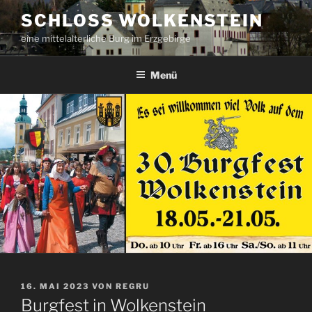
Zum
SCHLOSS WOLKENSTEIN
Inhalt
eine mittelalterliche Burg im Erzgebirge
springen
Menü
VERÖFFENTLICHT
16. MAI 2023
VON
REGRU
AM
Burgfest in Wolkenstein