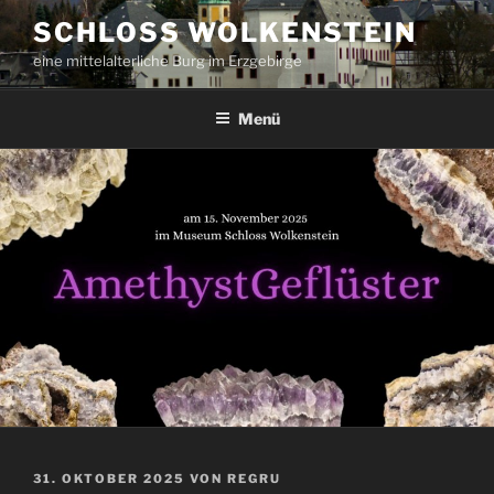
Zum
SCHLOSS WOLKENSTEIN
Inhalt
eine mittelalterliche Burg im Erzgebirge
springen
Menü
VERÖFFENTLICHT
31. OKTOBER 2025
VON
REGRU