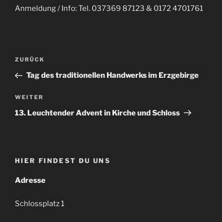
Anmeldung / Info: Tel. 037369 87123 & 0172 4701761
Beitragsnavigation
Vorheriger
ZURÜCK
Beitrag
Tag des traditionellen Handwerks im Erzgebirge
Nächster
WEITER
Beitrag
13. Leuchtender Advent in Kirche und Schloss
HIER FINDEST DU UNS
Adresse
Schlossplatz 1