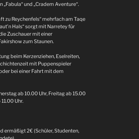
n „Fabula“ und „Cradem Aventure“.
aft zu Reychenfels“ mehrfach am Taqe
aut’n Hals“ sorgt mit Narretey für
die Zuschauer mit einer
Fakirshow zum Staunen.
tung beim Kerzenziehen, Eselreiten,
chichtenzeit mit Puppenspieler
der bei einer Fahrt mit dem
erstag ab 10.00 Uhr, Freitag ab 15.00
11.00 Uhr.
 ermäßigt 2€ (Schüler, Studenten,
dete).