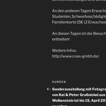
An den anderen Tagen Erwachse
Studenten, Schwerbeschädigte
Familienkarte 15€ (2 Erwachsen
An diesen Tagen ist der Besuc
enthalten!
Weitere Infos:
http://www.coex-gmbh.de/
Beitragsnavigation
Vorheriger
ZURÜCK
Beitrag
Sonderausstellung mit Fotogra
von Kai & Peter Graßnickel aus
Wolkenstein ist bis 15. April 2