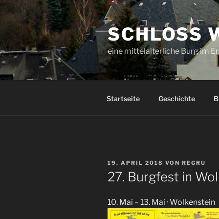
Zum
Inhalt
SCHLOSS 
springen
eine mittelalterliche Burg im E
Startseite
Geschichte
B
VERÖFFENTLICHT
19. APRIL 2018
VON
REGRU
AM
27. Burgfest in Wo
10. Mai – 13. Mai · Wolkenstein