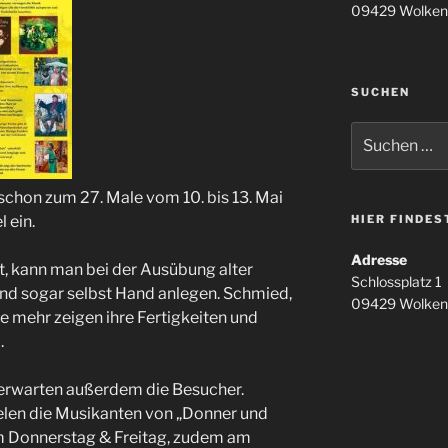
09429 Wolken
SUCHEN
Suchen
nach:
schon zum 27. Male vom 10. bis 13. Mai
 ein.
HIER FINDES
Adresse
t, kann man bei der Ausübung alter
Schlossplatz 1
d sogar selbst Hand anlegen. Schmied,
09429 Wolken
e mehr zeigen ihre Fertigkeiten und
.
 erwarten außerdem die Besucher.
elen die Musikanten von „Donner und
m Donnerstag & Freitag, zudem am