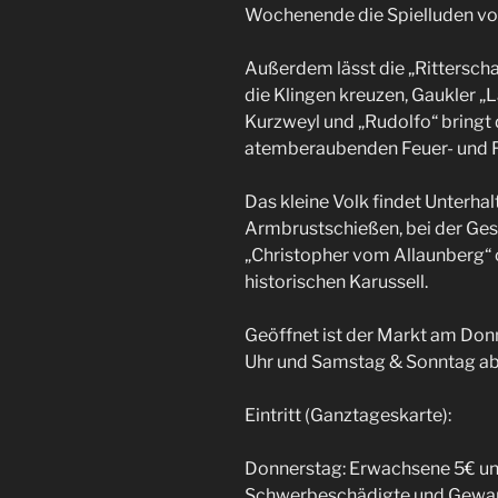
Wochenende die Spielluden vo
Außerdem lässt die „Rittersch
die Klingen kreuzen, Gaukler „L
Kurzweyl und „Rudolfo“ bringt 
atemberaubenden Feuer- und 
Das kleine Volk findet Unterhal
Armbrustschießen, bei der Ges
„Christopher vom Allaunberg“ o
historischen Karussell.
Geöffnet ist der Markt am Donn
Uhr und Samstag & Sonntag ab 
Eintritt (Ganztageskarte):
Donnerstag: Erwachsene 5€ und
Schwerbeschädigte und Gewan