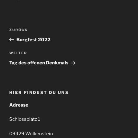
Beitragsnavigation
Vorheriger
ZURÜCK
Beitrag
Burgfest 2022
Nächster
WEITER
Beitrag
Tag des offenen Denkmals
HIER FINDEST DU UNS
Adresse
Schlossplatz 1
09429 Wolkenstein