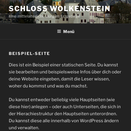
Zum
SCHLOSS WOLKENSTEIN
Inhalt
eine mittelalterliche Burg im Erzgebirge
springen
Menü
BEISPIEL-SEITE
Dies ist ein Beispiel einer statischen Seite. Du kannst
sie bearbeiten und beispielsweise Infos über dich oder
deine Website eingeben, damit die Leser wissen,
woher du kommst und was du machst.
Du kannst entweder beliebig viele Hauptseiten (wie
diese hier) anlegen – oder auch Unterseiten, die sich in
der Hierachiestruktur den Hauptseiten unterordnen.
Du kannst diese alle innerhalb von WordPress ändern
und verwalten.